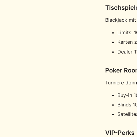
Tischspiel
Blackjack mit
Limits: 
Karten 
Dealer-T
Poker Ro
Turniere donn
Buy-in 
Blinds 1
Satellite
VIP-Perks