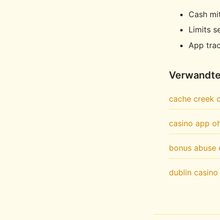
Cash mi
Limits s
App tra
Verwandt
cache creek c
casino app oh
bonus abuse 
dublin casino