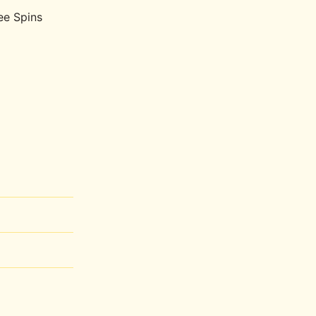
ee Spins