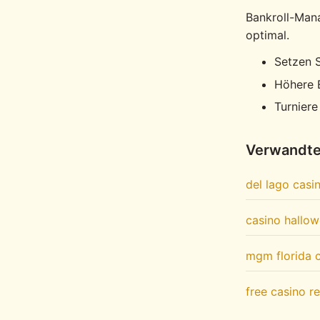
Bankroll-Mana
optimal.
Setzen S
Höhere 
Turniere
Verwandt
del lago casi
casino hallow
mgm florida 
free casino r