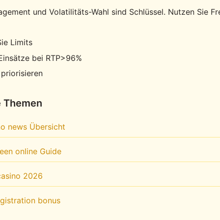
gement und Volatilitäts-Wahl sind Schlüssel. Nutzen Sie Fr
ie Limits
Einsätze bei RTP>96%
 priorisieren
e Themen
no news Übersicht
een online Guide
casino 2026
egistration bonus