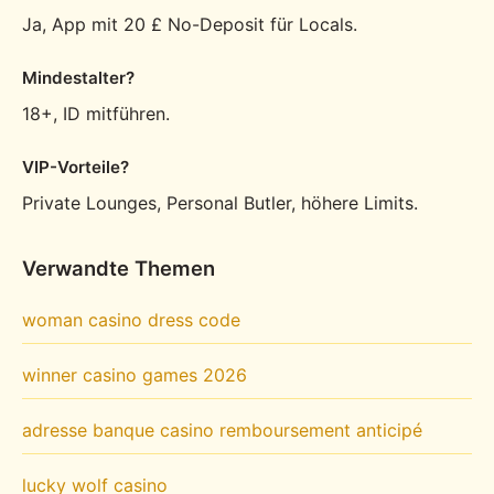
Ja, App mit 20 £ No-Deposit für Locals.
Mindestalter?
18+, ID mitführen.
VIP-Vorteile?
Private Lounges, Personal Butler, höhere Limits.
Verwandte Themen
woman casino dress code
winner casino games 2026
adresse banque casino remboursement anticipé
lucky wolf casino