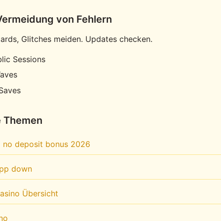
 Vermeidung von Fehlern
ards, Glitches meiden. Updates checken.
lic Sessions
Waves
Saves
e Themen
o no deposit bonus 2026
app down
casino Übersicht
no