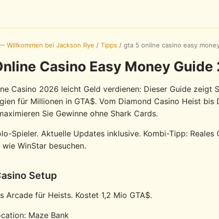
— Willkommen bei Jackson Rye
/
Tipps
/
gta 5 online casino easy mone
Online Casino Easy Money Guide
ne Casino 2026 leicht Geld verdienen: Dieser Guide zeigt Sc
egien für Millionen in GTA$. Vom Diamond Casino Heist bis 
 maximieren Sie Gewinne ohne Shark Cards.
olo-Spieler. Aktuelle Updates inklusive. Kombi-Tipp: Reales
 wie WinStar besuchen.
 Casino Setup
s Arcade für Heists. Kostet 1,2 Mio GTA$.
ocation: Maze Bank