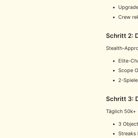
Upgrades
Crew rek
Schritt 2:
Stealth-Appro
Elite-Ch
Scope O
2-Spiele
Schritt 3:
Täglich 50k+ 
3 Object
Streaks 