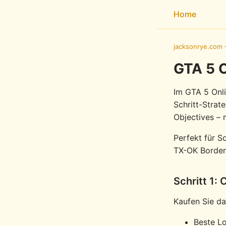
Home
jacksonrye.com 
GTA 5 
Im GTA 5 Onli
Schritt-Strat
Objectives –
Perfekt für S
TX-OK Border
Schritt 1:
Kaufen Sie da
Beste L