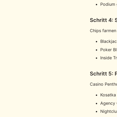
Podium 
Schritt 4: 
Chips farmen 
Blackjac
Poker Bl
Inside T
Schritt 5:
Casino Pentho
Kosatka
Agency 
Nightcl