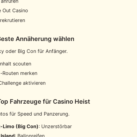
r anrufen
e Out Casino
rekrutieren
 Beste Annäherung wählen
ky oder Big Con für Anfänger.
-Inhalt scouten
d-Routen merken
-Challenge aktivieren
 Top Fahrzeuge für Casino Heist
utos für Speed und Panzerung.
t-Limo (Big Con)
: Unzerstörbar
 Island
: Ballonreifen