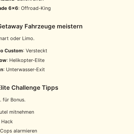
ade 6x6
: Offroad-King
 Getaway Fahrzeuge meistern
mart oder Limo.
o Custom
: Versteckt
row
: Helikopter-Elite
en
: Unterwasser-Exit
Elite Challenge Tipps
. für Bonus.
eutel mitnehmen
n Hack
 Cops alarmieren