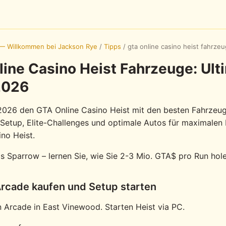
— Willkommen bei Jackson Rye
/
Tipps
/
gta online casino heist fahrze
ine Casino Heist Fahrzeuge: Ult
2026
2026 den GTA Online Casino Heist mit den besten Fahrzeug
 Setup, Elite-Challenges und optimale Autos für maximalen 
no Heist.
s Sparrow – lernen Sie, wie Sie 2-3 Mio. GTA$ pro Run hole
 Arcade kaufen und Setup starten
n Arcade in East Vinewood. Starten Heist via PC.