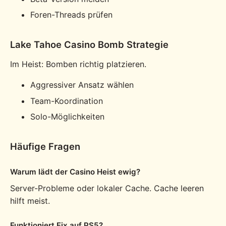
Foren-Threads prüfen
Lake Tahoe Casino Bomb Strategie
Im Heist: Bomben richtig platzieren.
Aggressiver Ansatz wählen
Team-Koordination
Solo-Möglichkeiten
Häufige Fragen
Warum lädt der Casino Heist ewig?
Server-Probleme oder lokaler Cache. Cache leeren
hilft meist.
Funktioniert Fix auf PS5?