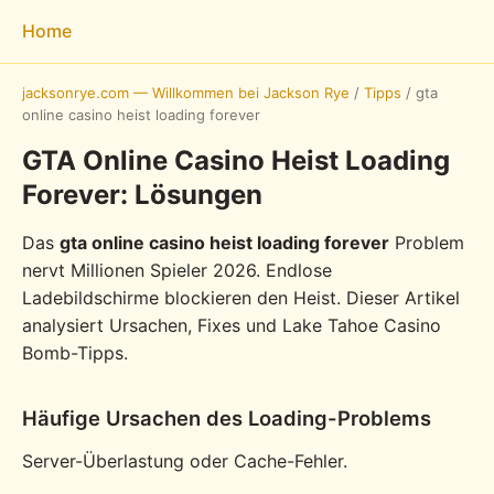
Home
jacksonrye.com — Willkommen bei Jackson Rye
/
Tipps
/
gta
online casino heist loading forever
GTA Online Casino Heist Loading
Forever: Lösungen
Das
gta online casino heist loading forever
Problem
nervt Millionen Spieler 2026. Endlose
Ladebildschirme blockieren den Heist. Dieser Artikel
analysiert Ursachen, Fixes und Lake Tahoe Casino
Bomb-Tipps.
Häufige Ursachen des Loading-Problems
Server-Überlastung oder Cache-Fehler.