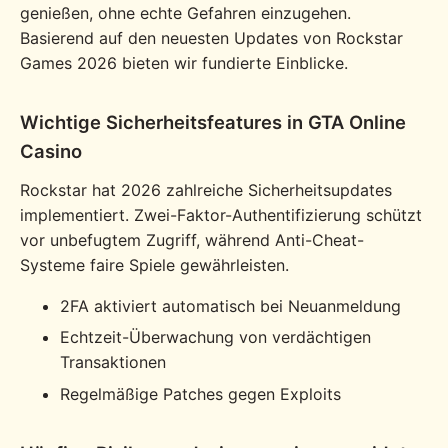
genießen, ohne echte Gefahren einzugehen.
Basierend auf den neuesten Updates von Rockstar
Games 2026 bieten wir fundierte Einblicke.
Wichtige Sicherheitsfeatures in GTA Online
Casino
Rockstar hat 2026 zahlreiche Sicherheitsupdates
implementiert. Zwei-Faktor-Authentifizierung schützt
vor unbefugtem Zugriff, während Anti-Cheat-
Systeme faire Spiele gewährleisten.
2FA aktiviert automatisch bei Neuanmeldung
Echtzeit-Überwachung von verdächtigen
Transaktionen
Regelmäßige Patches gegen Exploits