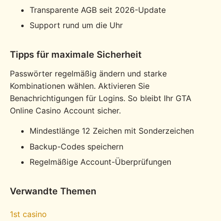
Transparente AGB seit 2026-Update
Support rund um die Uhr
Tipps für maximale Sicherheit
Passwörter regelmäßig ändern und starke
Kombinationen wählen. Aktivieren Sie
Benachrichtigungen für Logins. So bleibt Ihr GTA
Online Casino Account sicher.
Mindestlänge 12 Zeichen mit Sonderzeichen
Backup-Codes speichern
Regelmäßige Account-Überprüfungen
Verwandte Themen
1st casino