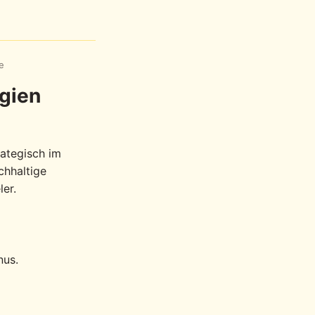
e
gien
rategisch im
chhaltige
er.
nus.