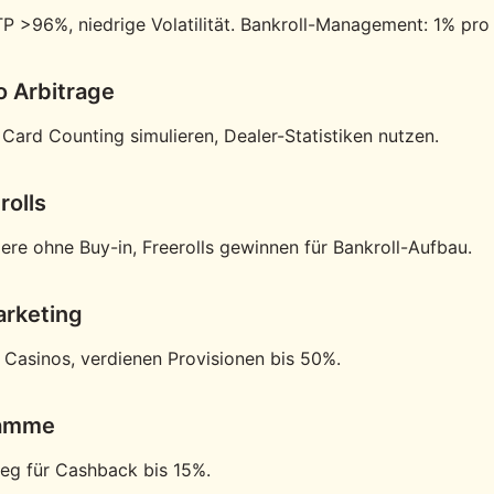
P >96%, niedrige Volatilität. Bankroll-Management: 1% pro 
o Arbitrage
 Card Counting simulieren, Dealer-Statistiken nutzen.
rolls
iere ohne Buy-in, Freerolls gewinnen für Bankroll-Aufbau.
arketing
Casinos, verdienen Provisionen bis 50%.
ramme
eg für Cashback bis 15%.