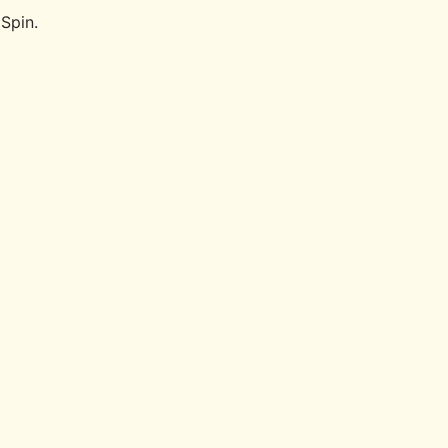
Spin.