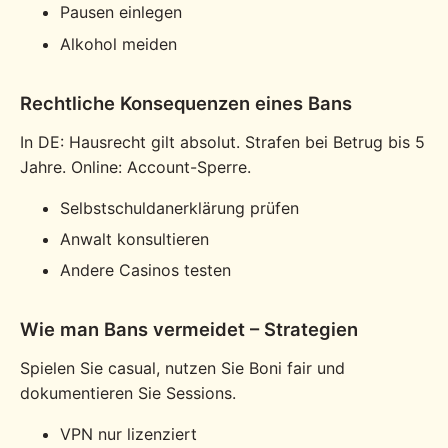
Pausen einlegen
Alkohol meiden
Rechtliche Konsequenzen eines Bans
In DE: Hausrecht gilt absolut. Strafen bei Betrug bis 5
Jahre. Online: Account-Sperre.
Selbstschuldanerklärung prüfen
Anwalt konsultieren
Andere Casinos testen
Wie man Bans vermeidet – Strategien
Spielen Sie casual, nutzen Sie Boni fair und
dokumentieren Sie Sessions.
VPN nur lizenziert