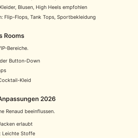
leider, Blusen, High Heels empfohlen
: Flip-Flops, Tank Tops, Sportbekleidung
ts Rooms
VIP-Bereiche.
der Button-Down
aps
Cocktail-Kleid
 Anpassungen 2026
ne Renaud beeinflussen.
Jacken erlaubt
 Leichte Stoffe