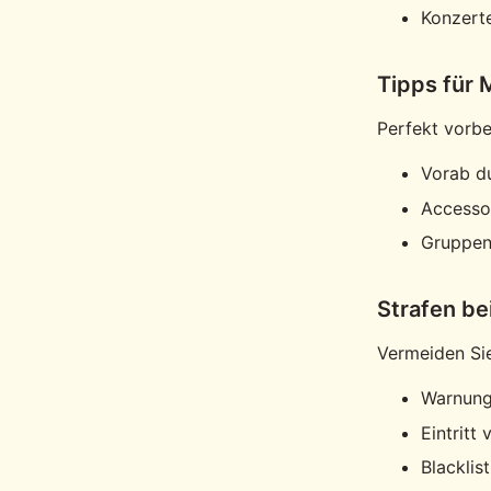
Konzert
Tipps für 
Perfekt vorber
Vorab d
Accesso
Gruppen:
Strafen be
Vermeiden Si
Warnung
Eintritt
Blacklis