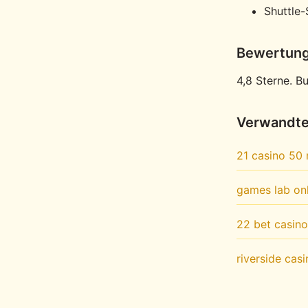
Shuttle-
Bewertung
4,8 Sterne. B
Verwandt
21 casino 50 
games lab onl
22 bet casin
riverside cas