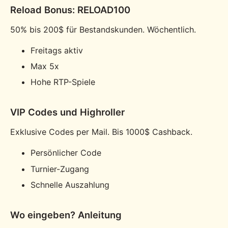
Reload Bonus: RELOAD100
50% bis 200$ für Bestandskunden. Wöchentlich.
Freitags aktiv
Max 5x
Hohe RTP-Spiele
VIP Codes und Highroller
Exklusive Codes per Mail. Bis 1000$ Cashback.
Persönlicher Code
Turnier-Zugang
Schnelle Auszahlung
Wo eingeben? Anleitung