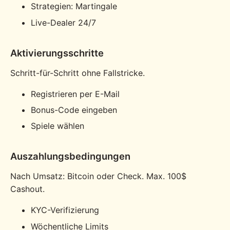
Strategien: Martingale
Live-Dealer 24/7
Aktivierungsschritte
Schritt-für-Schritt ohne Fallstricke.
Registrieren per E-Mail
Bonus-Code eingeben
Spiele wählen
Auszahlungsbedingungen
Nach Umsatz: Bitcoin oder Check. Max. 100$
Cashout.
KYC-Verifizierung
Wöchentliche Limits