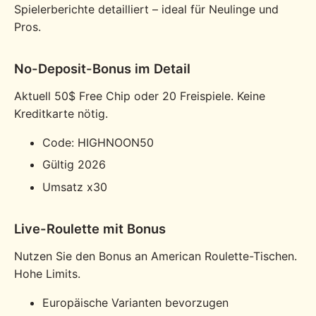
Spielerberichte detailliert – ideal für Neulinge und
Pros.
No-Deposit-Bonus im Detail
Aktuell 50$ Free Chip oder 20 Freispiele. Keine
Kreditkarte nötig.
Code: HIGHNOON50
Gültig 2026
Umsatz x30
Live-Roulette mit Bonus
Nutzen Sie den Bonus an American Roulette-Tischen.
Hohe Limits.
Europäische Varianten bevorzugen