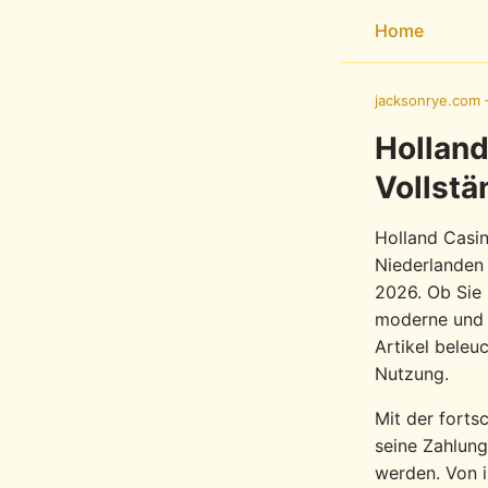
Home
jacksonrye.com 
Holland
Vollstä
Holland Casin
Niederlanden 
2026. Ob Sie 
moderne und s
Artikel beleu
Nutzung.
Mit der forts
seine Zahlun
werden. Von iD