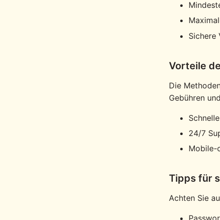
Mindeste
Maximal
Sichere 
Vorteile d
Die Methoden 
Gebühren und 
Schnelle
24/7 Su
Mobile-o
Tipps für 
Achten Sie au
Passwor