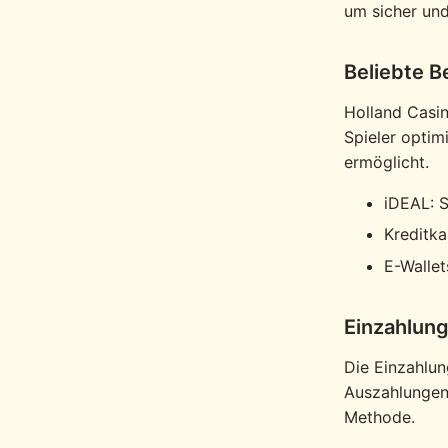
um sicher und 
Beliebte B
Holland Casin
Spieler optim
ermöglicht.
iDEAL: 
Kreditka
E-Wallet
Einzahlung
Die Einzahlun
Auszahlungen
Methode.