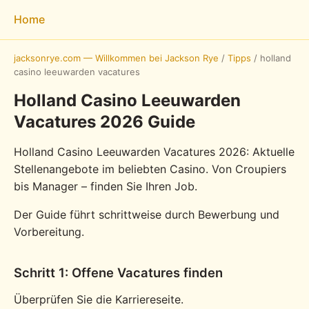
Home
jacksonrye.com — Willkommen bei Jackson Rye
/
Tipps
/
holland
casino leeuwarden vacatures
Holland Casino Leeuwarden
Vacatures 2026 Guide
Holland Casino Leeuwarden Vacatures 2026: Aktuelle
Stellenangebote im beliebten Casino. Von Croupiers
bis Manager – finden Sie Ihren Job.
Der Guide führt schrittweise durch Bewerbung und
Vorbereitung.
Schritt 1: Offene Vacatures finden
Überprüfen Sie die Karriereseite.