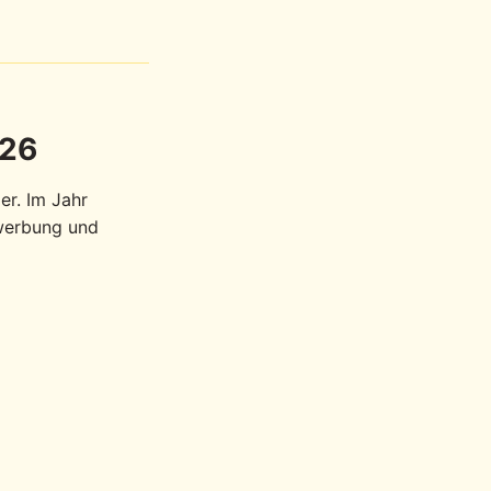
026
r. Im Jahr
ewerbung und