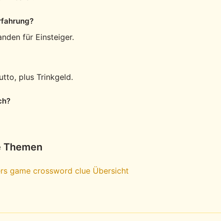
rfahrung?
anden für Einsteiger.
tto, plus Trinkgeld.
ch?
e Themen
rs game crossword clue Übersicht