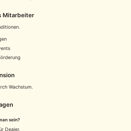
s Mitarbeiter
nditionen.
gen
ents
förderung
nsion
rch Wachstum.
ragen
man sein?
ür Dealer.