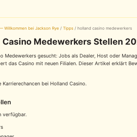
— Willkommen bei Jackson Rye
/
Tipps
/
holland casino medewerkers
d Casino Medewerkers Stellen 2
o Medewerkers gesucht: Jobs als Dealer, Host oder Manage
rt das Casino mit neuen Filialen. Dieser Artikel erklärt B
 Karrierechancen bei Holland Casino.
llen
n verfügbar.
rs
anager