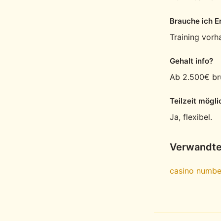
Brauche ich E
Training vorh
Gehalt info?
Ab 2.500€ bru
Teilzeit mögli
Ja, flexibel.
Verwandt
casino numbe