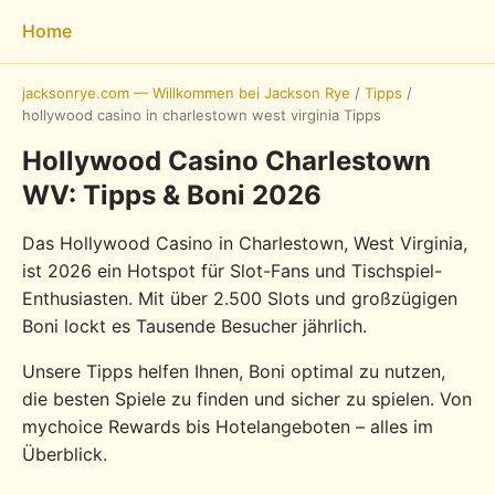
Home
jacksonrye.com — Willkommen bei Jackson Rye
/
Tipps
/
hollywood casino in charlestown west virginia Tipps
Hollywood Casino Charlestown
WV: Tipps & Boni 2026
Das Hollywood Casino in Charlestown, West Virginia,
ist 2026 ein Hotspot für Slot-Fans und Tischspiel-
Enthusiasten. Mit über 2.500 Slots und großzügigen
Boni lockt es Tausende Besucher jährlich.
Unsere Tipps helfen Ihnen, Boni optimal zu nutzen,
die besten Spiele zu finden und sicher zu spielen. Von
mychoice Rewards bis Hotelangeboten – alles im
Überblick.