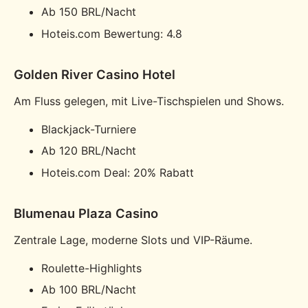
Ab 150 BRL/Nacht
Hoteis.com Bewertung: 4.8
Golden River Casino Hotel
Am Fluss gelegen, mit Live-Tischspielen und Shows.
Blackjack-Turniere
Ab 120 BRL/Nacht
Hoteis.com Deal: 20% Rabatt
Blumenau Plaza Casino
Zentrale Lage, moderne Slots und VIP-Räume.
Roulette-Highlights
Ab 100 BRL/Nacht