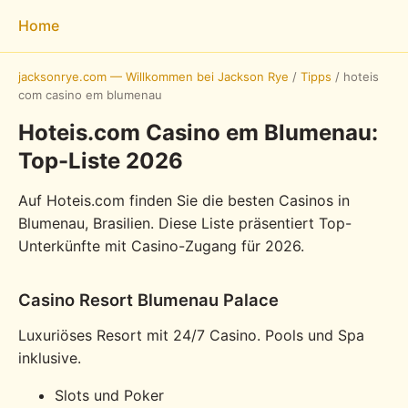
Home
jacksonrye.com — Willkommen bei Jackson Rye
/
Tipps
/
hoteis
com casino em blumenau
Hoteis.com Casino em Blumenau:
Top-Liste 2026
Auf Hoteis.com finden Sie die besten Casinos in
Blumenau, Brasilien. Diese Liste präsentiert Top-
Unterkünfte mit Casino-Zugang für 2026.
Casino Resort Blumenau Palace
Luxuriöses Resort mit 24/7 Casino. Pools und Spa
inklusive.
Slots und Poker