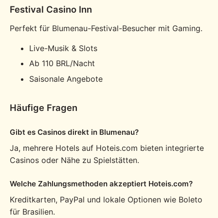
Festival Casino Inn
Perfekt für Blumenau-Festival-Besucher mit Gaming.
Live-Musik & Slots
Ab 110 BRL/Nacht
Saisonale Angebote
Häufige Fragen
Gibt es Casinos direkt in Blumenau?
Ja, mehrere Hotels auf Hoteis.com bieten integrierte
Casinos oder Nähe zu Spielstätten.
Welche Zahlungsmethoden akzeptiert Hoteis.com?
Kreditkarten, PayPal und lokale Optionen wie Boleto
für Brasilien.