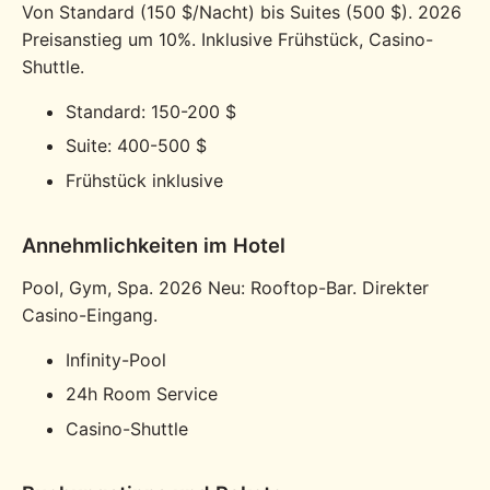
Von Standard (150 $/Nacht) bis Suites (500 $). 2026
Preisanstieg um 10%. Inklusive Frühstück, Casino-
Shuttle.
Standard: 150-200 $
Suite: 400-500 $
Frühstück inklusive
Annehmlichkeiten im Hotel
Pool, Gym, Spa. 2026 Neu: Rooftop-Bar. Direkter
Casino-Eingang.
Infinity-Pool
24h Room Service
Casino-Shuttle