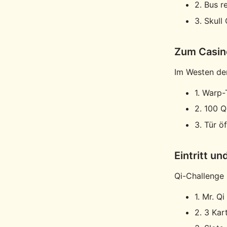
2. Bus r
3. Skull
Zum Casin
Im Westen de
1. Warp
2. 100 
3. Tür ö
Eintritt un
Qi-Challenge 
1. Mr. Q
2. 3 Ka