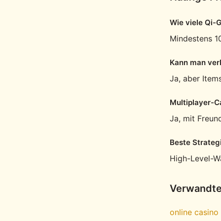
Wie viele Qi-
Mindestens 100
Kann man verl
Ja, aber Items
Multiplayer-C
Ja, mit Freun
Beste Strateg
High-Level-Wa
Verwandt
online casino