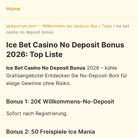
Home
jacksonrye.com — Willkommen bei Jackson Rye
/
Tipps
/
ice bet
casino no deposit bonus
Ice Bet Casino No Deposit Bonus
2026: Top Liste
Ice Bet Casino No Deposit Bonus
2026 – kühle
Gratisangebote! Entdecken Sie No-Deposit-Boni für
eisige Gewinne ohne Risiko.
Bonus 1: 20€ Willkommens-No-Deposit
Sofort nach Registrierung.
Bonus 2: 50 Freispiele Ice Mania