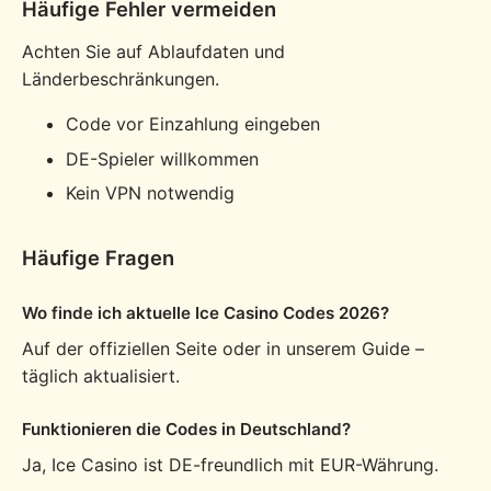
Häufige Fehler vermeiden
Achten Sie auf Ablaufdaten und
Länderbeschränkungen.
Code vor Einzahlung eingeben
DE-Spieler willkommen
Kein VPN notwendig
Häufige Fragen
Wo finde ich aktuelle Ice Casino Codes 2026?
Auf der offiziellen Seite oder in unserem Guide –
täglich aktualisiert.
Funktionieren die Codes in Deutschland?
Ja, Ice Casino ist DE-freundlich mit EUR-Währung.