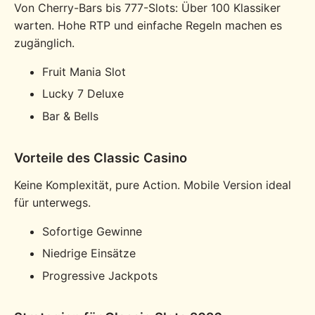
Von Cherry-Bars bis 777-Slots: Über 100 Klassiker
warten. Hohe RTP und einfache Regeln machen es
zugänglich.
Fruit Mania Slot
Lucky 7 Deluxe
Bar & Bells
Vorteile des Classic Casino
Keine Komplexität, pure Action. Mobile Version ideal
für unterwegs.
Sofortige Gewinne
Niedrige Einsätze
Progressive Jackpots