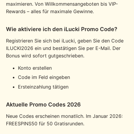
maximieren. Von Willkommensangeboten bis VIP-
Rewards – alles für maximale Gewinne.
Wie aktiviere ich den iLucki Promo Code?
Registrieren Sie sich bei iLucki, geben Sie den Code
ILUCKI2026 ein und bestätigen Sie per E-Mail. Der
Bonus wird sofort gutgeschrieben.
Konto erstellen
Code im Feld eingeben
Ersteinzahlung tätigen
Aktuelle Promo Codes 2026
Neue Codes erscheinen monatlich. Im Januar 2026:
FREESPINS50 für 50 Gratisrunden.