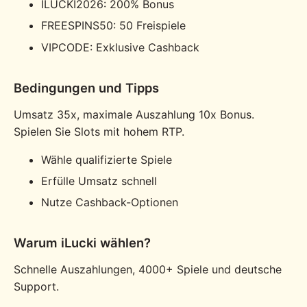
ILUCKI2026: 200% Bonus
FREESPINS50: 50 Freispiele
VIPCODE: Exklusive Cashback
Bedingungen und Tipps
Umsatz 35x, maximale Auszahlung 10x Bonus.
Spielen Sie Slots mit hohem RTP.
Wähle qualifizierte Spiele
Erfülle Umsatz schnell
Nutze Cashback-Optionen
Warum iLucki wählen?
Schnelle Auszahlungen, 4000+ Spiele und deutsche
Support.