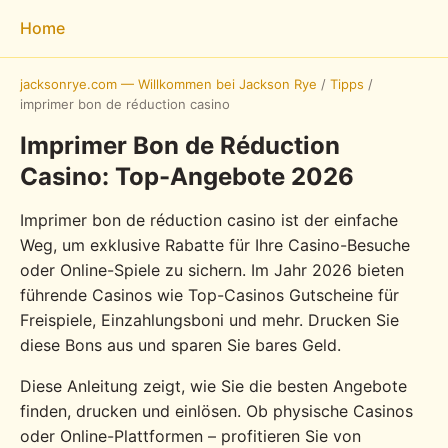
Home
jacksonrye.com — Willkommen bei Jackson Rye
/
Tipps
/
imprimer bon de réduction casino
Imprimer Bon de Réduction
Casino: Top-Angebote 2026
Imprimer bon de réduction casino ist der einfache
Weg, um exklusive Rabatte für Ihre Casino-Besuche
oder Online-Spiele zu sichern. Im Jahr 2026 bieten
führende Casinos wie Top-Casinos Gutscheine für
Freispiele, Einzahlungsboni und mehr. Drucken Sie
diese Bons aus und sparen Sie bares Geld.
Diese Anleitung zeigt, wie Sie die besten Angebote
finden, drucken und einlösen. Ob physische Casinos
oder Online-Plattformen – profitieren Sie von