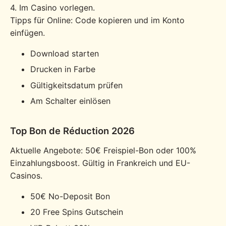
4. Im Casino vorlegen.
Tipps für Online: Code kopieren und im Konto
einfügen.
Download starten
Drucken in Farbe
Gültigkeitsdatum prüfen
Am Schalter einlösen
Top Bon de Réduction 2026
Aktuelle Angebote: 50€ Freispiel-Bon oder 100%
Einzahlungsboost. Gültig in Frankreich und EU-
Casinos.
50€ No-Deposit Bon
20 Free Spins Gutschein