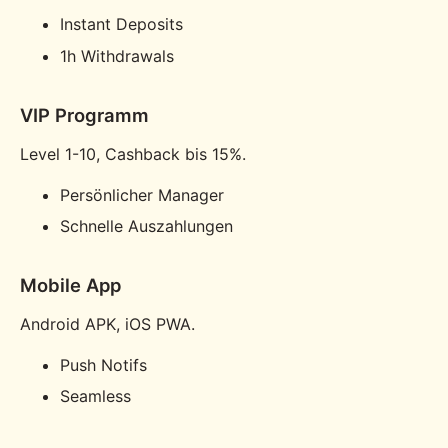
Instant Deposits
1h Withdrawals
VIP Programm
Level 1-10, Cashback bis 15%.
Persönlicher Manager
Schnelle Auszahlungen
Mobile App
Android APK, iOS PWA.
Push Notifs
Seamless