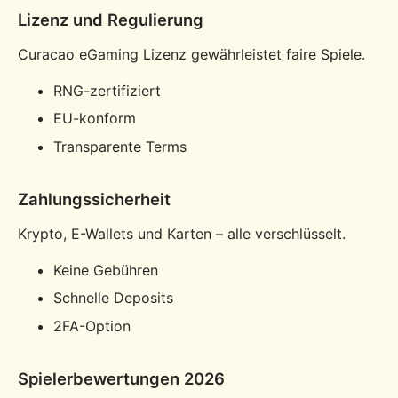
Lizenz und Regulierung
Curacao eGaming Lizenz gewährleistet faire Spiele.
RNG-zertifiziert
EU-konform
Transparente Terms
Zahlungssicherheit
Krypto, E-Wallets und Karten – alle verschlüsselt.
Keine Gebühren
Schnelle Deposits
2FA-Option
Spielerbewertungen 2026