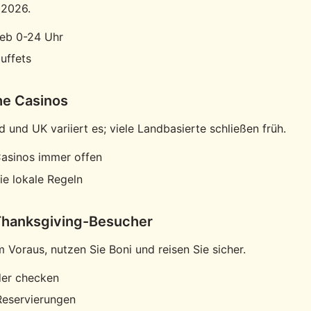
 2026.
ieb 0-24 Uhr
uffets
he Casinos
d und UK variiert es; viele Landbasierte schließen früh.
Casinos immer offen
ie lokale Regeln
 Thanksgiving-Besucher
m Voraus, nutzen Sie Boni und reisen Sie sicher.
der checken
Reservierungen