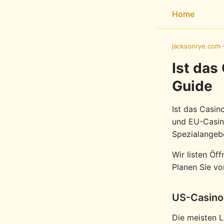
Home
jacksonrye.com 
Ist das
Guide
Ist das Casin
und EU-Casino
Spezialangeb
Wir listen Öf
Planen Sie vo
US-Casino
Die meisten L