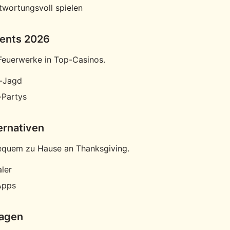
twortungsvoll spielen
vents 2026
Feuerwerke in Top-Casinos.
-Jagd
Partys
ernativen
bequem zu Hause an Thanksgiving.
ler
Apps
ragen