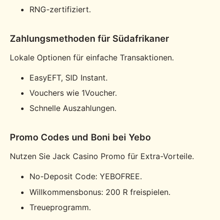
RNG-zertifiziert.
Zahlungsmethoden für Südafrikaner
Lokale Optionen für einfache Transaktionen.
EasyEFT, SID Instant.
Vouchers wie 1Voucher.
Schnelle Auszahlungen.
Promo Codes und Boni bei Yebo
Nutzen Sie Jack Casino Promo für Extra-Vorteile.
No-Deposit Code: YEBOFREE.
Willkommensbonus: 200 R freispielen.
Treueprogramm.