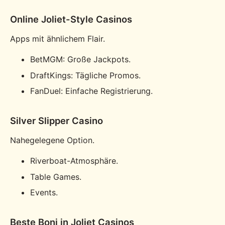
Online Joliet-Style Casinos
Apps mit ähnlichem Flair.
BetMGM: Große Jackpots.
DraftKings: Tägliche Promos.
FanDuel: Einfache Registrierung.
Silver Slipper Casino
Nahegelegene Option.
Riverboat-Atmosphäre.
Table Games.
Events.
Beste Boni in Joliet Casinos