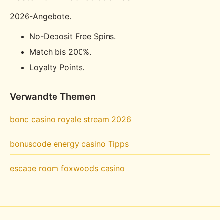
2026-Angebote.
No-Deposit Free Spins.
Match bis 200%.
Loyalty Points.
Verwandte Themen
bond casino royale stream 2026
bonuscode energy casino Tipps
escape room foxwoods casino