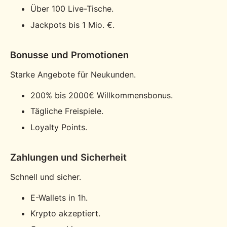
Über 100 Live-Tische.
Jackpots bis 1 Mio. €.
Bonusse und Promotionen
Starke Angebote für Neukunden.
200% bis 2000€ Willkommensbonus.
Tägliche Freispiele.
Loyalty Points.
Zahlungen und Sicherheit
Schnell und sicher.
E-Wallets in 1h.
Krypto akzeptiert.