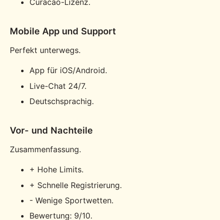
Curacao-Lizenz.
Mobile App und Support
Perfekt unterwegs.
App für iOS/Android.
Live-Chat 24/7.
Deutschsprachig.
Vor- und Nachteile
Zusammenfassung.
+ Hohe Limits.
+ Schnelle Registrierung.
- Wenige Sportwetten.
Bewertung: 9/10.