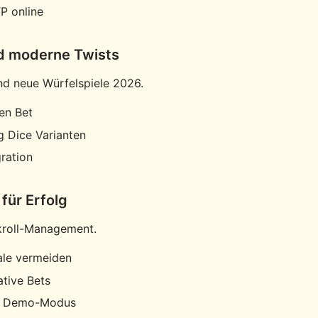
P online
d moderne Twists
nd neue Würfelspiele 2026.
en Bet
g Dice Varianten
ration
 für Erfolg
kroll-Management.
ale vermeiden
tive Bets
m Demo-Modus