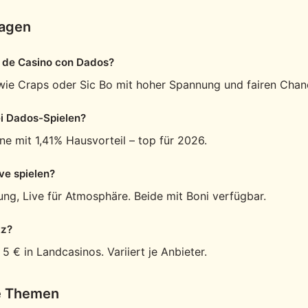
ragen
 de Casino con Dados?
wie Craps oder Sic Bo mit hoher Spannung und fairen Chan
i Dados-Spielen?
ne mit 1,41% Hausvorteil – top für 2026.
ve spielen?
ung, Live für Atmosphäre. Beide mit Boni verfügbar.
tz?
 5 € in Landcasinos. Variiert je Anbieter.
e Themen