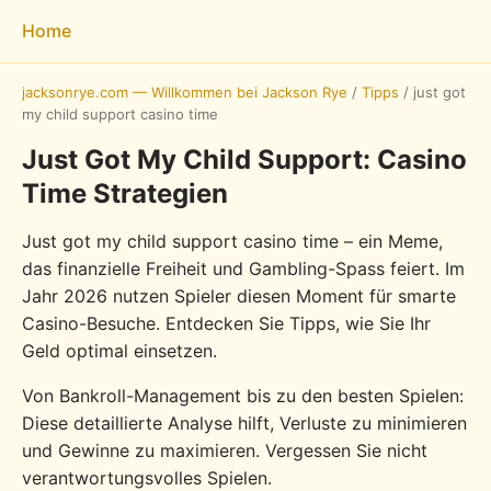
Home
jacksonrye.com — Willkommen bei Jackson Rye
/
Tipps
/
just got
my child support casino time
Just Got My Child Support: Casino
Time Strategien
Just got my child support casino time – ein Meme,
das finanzielle Freiheit und Gambling-Spass feiert. Im
Jahr 2026 nutzen Spieler diesen Moment für smarte
Casino-Besuche. Entdecken Sie Tipps, wie Sie Ihr
Geld optimal einsetzen.
Von Bankroll-Management bis zu den besten Spielen:
Diese detaillierte Analyse hilft, Verluste zu minimieren
und Gewinne zu maximieren. Vergessen Sie nicht
verantwortungsvolles Spielen.