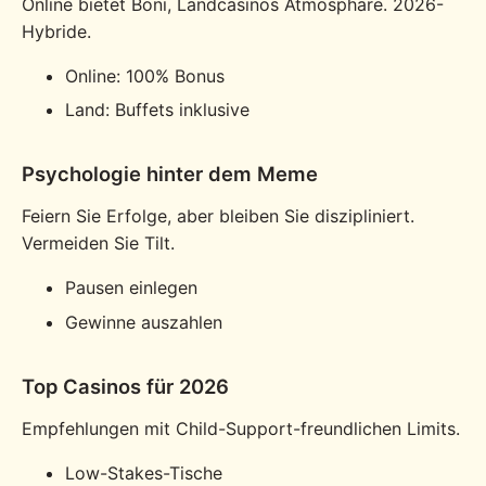
Online bietet Boni, Landcasinos Atmosphäre. 2026-
Hybride.
Online: 100% Bonus
Land: Buffets inklusive
Psychologie hinter dem Meme
Feiern Sie Erfolge, aber bleiben Sie diszipliniert.
Vermeiden Sie Tilt.
Pausen einlegen
Gewinne auszahlen
Top Casinos für 2026
Empfehlungen mit Child-Support-freundlichen Limits.
Low-Stakes-Tische