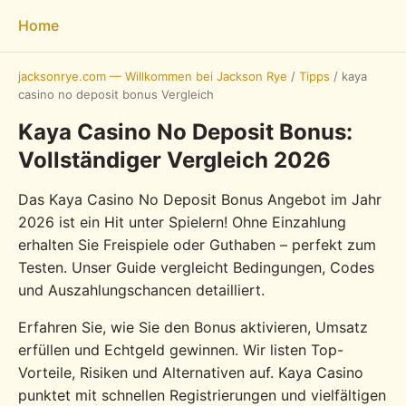
Home
jacksonrye.com — Willkommen bei Jackson Rye
/
Tipps
/
kaya
casino no deposit bonus Vergleich
Kaya Casino No Deposit Bonus:
Vollständiger Vergleich 2026
Das Kaya Casino No Deposit Bonus Angebot im Jahr
2026 ist ein Hit unter Spielern! Ohne Einzahlung
erhalten Sie Freispiele oder Guthaben – perfekt zum
Testen. Unser Guide vergleicht Bedingungen, Codes
und Auszahlungschancen detailliert.
Erfahren Sie, wie Sie den Bonus aktivieren, Umsatz
erfüllen und Echtgeld gewinnen. Wir listen Top-
Vorteile, Risiken und Alternativen auf. Kaya Casino
punktet mit schnellen Registrierungen und vielfältigen