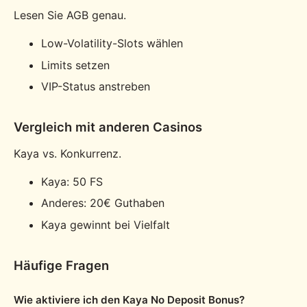
Lesen Sie AGB genau.
Low-Volatility-Slots wählen
Limits setzen
VIP-Status anstreben
Vergleich mit anderen Casinos
Kaya vs. Konkurrenz.
Kaya: 50 FS
Anderes: 20€ Guthaben
Kaya gewinnt bei Vielfalt
Häufige Fragen
Wie aktiviere ich den Kaya No Deposit Bonus?