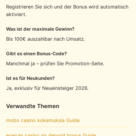
Registrieren Sie sich und der Bonus wird automatisch
aktiviert.
Was ist der maximale Gewinn?
Bis 100€ auszahlbar nach Umsatz.
Gibt es einen Bonus-Code?
Manchmal ja – prüfen Sie Promotion-Seite.
Ist es für Neukunden?
Ja, exklusiv für Neueinsteiger 2026.
Verwandte Themen
mobo casino kokemuksia Guide
everum casino no deposit bonus Guide