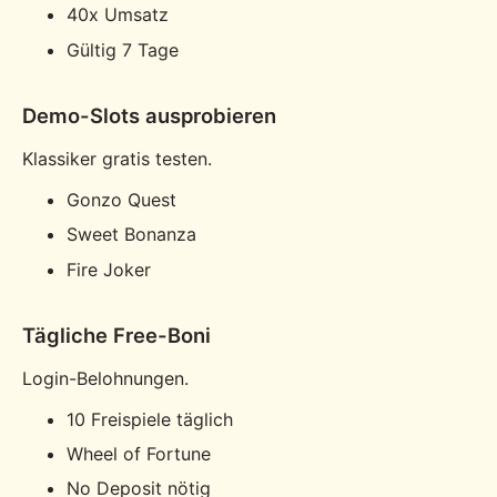
40x Umsatz
Gültig 7 Tage
Demo-Slots ausprobieren
Klassiker gratis testen.
Gonzo Quest
Sweet Bonanza
Fire Joker
Tägliche Free-Boni
Login-Belohnungen.
10 Freispiele täglich
Wheel of Fortune
No Deposit nötig