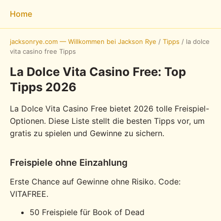
Home
jacksonrye.com — Willkommen bei Jackson Rye
/
Tipps
/
la dolce
vita casino free Tipps
La Dolce Vita Casino Free: Top
Tipps 2026
La Dolce Vita Casino Free bietet 2026 tolle Freispiel-
Optionen. Diese Liste stellt die besten Tipps vor, um
gratis zu spielen und Gewinne zu sichern.
Freispiele ohne Einzahlung
Erste Chance auf Gewinne ohne Risiko. Code:
VITAFREE.
50 Freispiele für Book of Dead