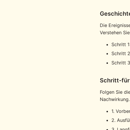
Geschicht
Die Ereigniss
Verstehen Sie
Schritt 
Schritt
Schritt 
Schritt-fü
Folgen Sie di
Nachwirkung.
1. Vorbe
2. Ausf
3. Langf