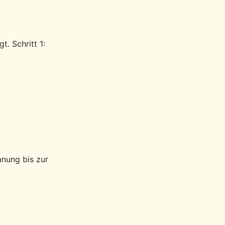
. Schritt 1:
anung bis zur