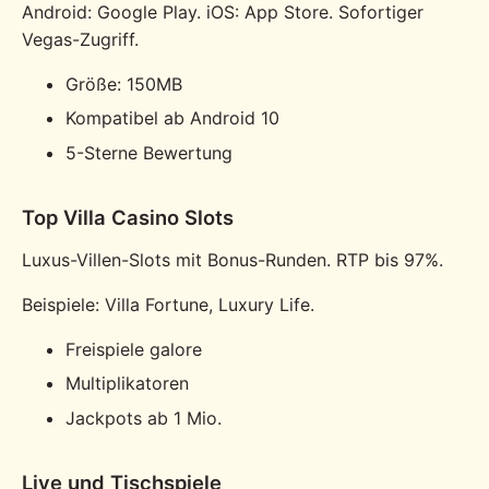
Android: Google Play. iOS: App Store. Sofortiger
Vegas-Zugriff.
Größe: 150MB
Kompatibel ab Android 10
5-Sterne Bewertung
Top Villa Casino Slots
Luxus-Villen-Slots mit Bonus-Runden. RTP bis 97%.
Beispiele: Villa Fortune, Luxury Life.
Freispiele galore
Multiplikatoren
Jackpots ab 1 Mio.
Live und Tischspiele