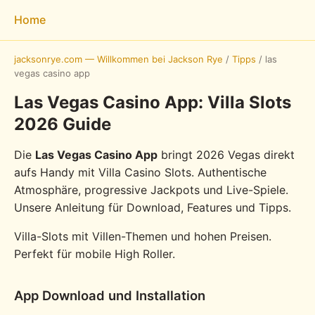
Home
jacksonrye.com — Willkommen bei Jackson Rye
/
Tipps
/
las
vegas casino app
Las Vegas Casino App: Villa Slots
2026 Guide
Die
Las Vegas Casino App
bringt 2026 Vegas direkt
aufs Handy mit Villa Casino Slots. Authentische
Atmosphäre, progressive Jackpots und Live-Spiele.
Unsere Anleitung für Download, Features und Tipps.
Villa-Slots mit Villen-Themen und hohen Preisen.
Perfekt für mobile High Roller.
App Download und Installation