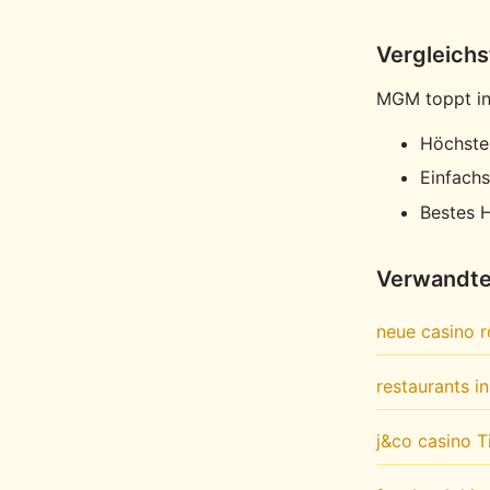
Vergleichs
MGM toppt in 
Höchste
Einfach
Bestes 
Verwandt
neue casino r
restaurants i
j&co casino T