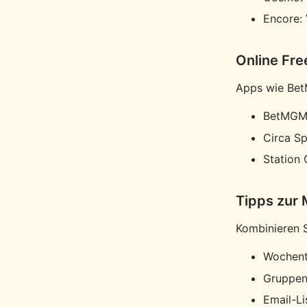
Encore: 
Online Fre
Apps wie BetM
BetMGM:
Circa Sp
Station 
Tipps zur
Kombinieren 
Wochent
Gruppen
Email-Li