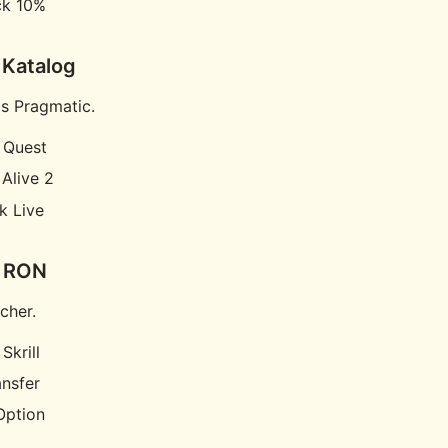
ck 10%
 Katalog
s Pragmatic.
 Quest
Alive 2
k Live
n RON
cher.
 Skrill
nsfer
Option