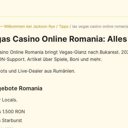
— Willkommen bei Jackson Rye
/
Tipps
/
las vegas casino online romani
as Casino Online Romania: Alle
sino Online Romania bringt Vegas-Glanz nach Bukarest. 2
N-Support. Artikel über Spiele, Boni und mehr.
ots und Live-Dealer aus Rumänien.
ebote Romania
 Locals.
s 1.500 RON
 Starburst