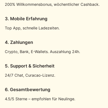
200% Willkommensbonus, wöchentlicher Cashback.
3. Mobile Erfahrung
Top App, schnelle Ladezeiten.
4. Zahlungen
Crypto, Bank, E-Wallets. Auszahlung 24h.
5. Support & Sicherheit
24/7 Chat, Curacao-Lizenz.
6. Gesamtbewertung
4.5/5 Sterne – empfohlen für Neulinge.