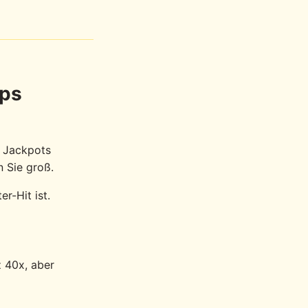
pps
n Jackpots
 Sie groß.
r-Hit ist.
z 40x, aber