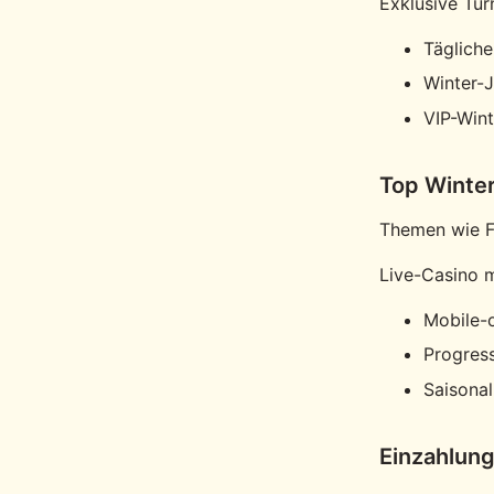
Exklusive Tur
Täglich
Winter-
VIP-Wint
Top Winter
Themen wie F
Live-Casino m
Mobile-o
Progres
Saisonal
Einzahlung