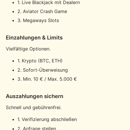
1. Live Blackjack mit Dealern
2. Aviator Crash Game
3. Megaways Slots
Einzahlungen & Limits
Vielfältige Optionen.
1. Krypto (BTC, ETH)
2. Sofort-Überweisung
3. Min. 10 € / Max. 5.000 €
Auszahlungen sichern
Schnell und gebührenfrei.
1. Verifizierung abschließen
2. Anfrage stellen