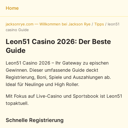
Home
jacksonrye.com — Willkommen bei Jackson Rye
/
Tipps
/
leon51
casino Guide
Leon51 Casino 2026: Der Beste
Guide
Leon51 Casino 2026 – Ihr Gateway zu epischen
Gewinnen. Dieser umfassende Guide deckt
Registrierung, Boni, Spiele und Auszahlungen ab.
Ideal für Neulinge und High Roller.
Mit Fokus auf Live-Casino und Sportsbook ist Leon51
topaktuell.
Schnelle Registrierung