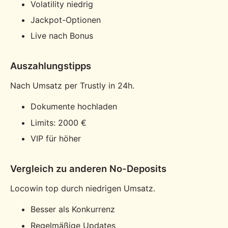
Volatility niedrig
Jackpot-Optionen
Live nach Bonus
Auszahlungstipps
Nach Umsatz per Trustly in 24h.
Dokumente hochladen
Limits: 2000 €
VIP für höher
Vergleich zu anderen No-Deposits
Locowin top durch niedrigen Umsatz.
Besser als Konkurrenz
Regelmäßige Updates