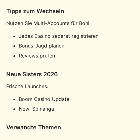
Tipps zum Wechseln
Nutzen Sie Multi-Accounts für Boni.
Jedes Casino separat registrieren
Bonus-Jagd planen
Reviews prüfen
Neue Sisters 2026
Frische Launches.
Boom Casino Update
New: Spinanga
Verwandte Themen