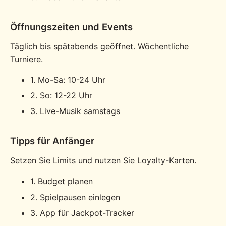
Öffnungszeiten und Events
Täglich bis spätabends geöffnet. Wöchentliche
Turniere.
1. Mo-Sa: 10-24 Uhr
2. So: 12-22 Uhr
3. Live-Musik samstags
Tipps für Anfänger
Setzen Sie Limits und nutzen Sie Loyalty-Karten.
1. Budget planen
2. Spielpausen einlegen
3. App für Jackpot-Tracker