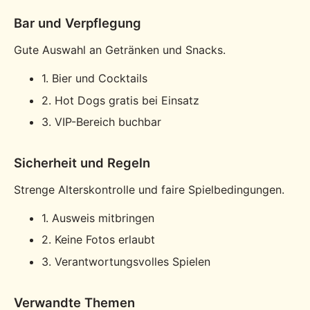
Bar und Verpflegung
Gute Auswahl an Getränken und Snacks.
1. Bier und Cocktails
2. Hot Dogs gratis bei Einsatz
3. VIP-Bereich buchbar
Sicherheit und Regeln
Strenge Alterskontrolle und faire Spielbedingungen.
1. Ausweis mitbringen
2. Keine Fotos erlaubt
3. Verantwortungsvolles Spielen
Verwandte Themen