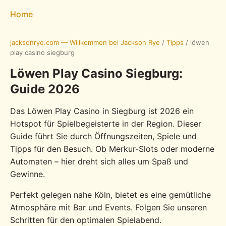
Home
jacksonrye.com — Willkommen bei Jackson Rye
/
Tipps
/
löwen
play casino siegburg
Löwen Play Casino Siegburg:
Guide 2026
Das Löwen Play Casino in Siegburg ist 2026 ein
Hotspot für Spielbegeisterte in der Region. Dieser
Guide führt Sie durch Öffnungszeiten, Spiele und
Tipps für den Besuch. Ob Merkur-Slots oder moderne
Automaten – hier dreht sich alles um Spaß und
Gewinne.
Perfekt gelegen nahe Köln, bietet es eine gemütliche
Atmosphäre mit Bar und Events. Folgen Sie unseren
Schritten für den optimalen Spielabend.