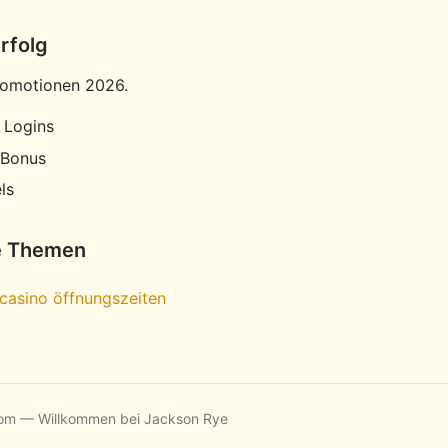
Erfolg
romotionen 2026.
 Logins
 Bonus
ls
e Themen
casino öffnungszeiten
om — Willkommen bei Jackson Rye