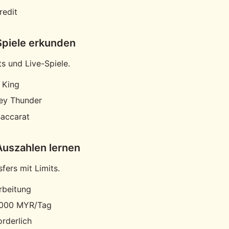
redit
 Spiele erkunden
s und Live-Spiele.
 King
ey Thunder
Baccarat
 Auszahlen lernen
fers mit Limits.
rbeitung
.000 MYR/Tag
rderlich