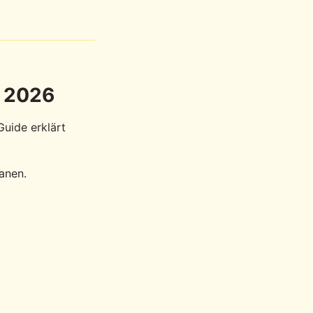
e 2026
Guide erklärt
ranen.