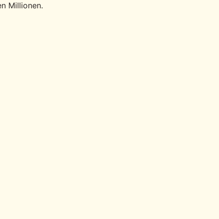
 Millionen.