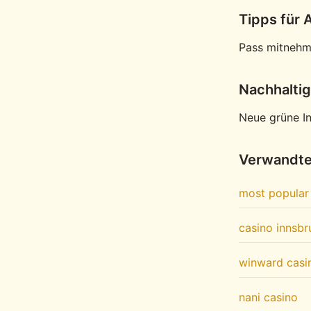
Tipps für 
Pass mitnehme
Nachhaltig
Neue grüne In
Verwandt
most popular
casino innsbr
winward casi
nani casino