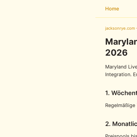
Home
jacksonrye.com 
Marylan
2026
Maryland Liv
Integration. E
1. Wöchent
Regelmäßige T
2. Monatli
Preispools bi