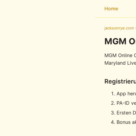
Home
jacksonrye.com 
MGM On
MGM Online C
Maryland Live
Registrier
App heru
PA-ID ve
Ersten D
Bonus ak