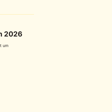
n 2026
rt um