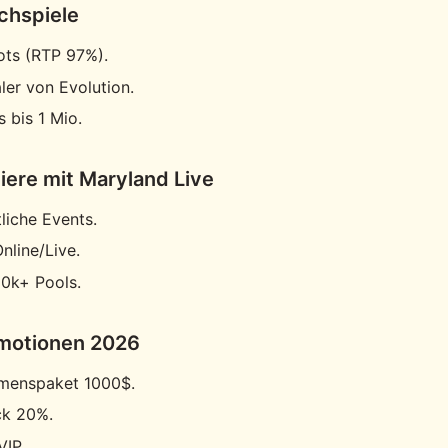
schspiele
ots (RTP 97%).
ler von Evolution.
 bis 1 Mio.
iere mit Maryland Live
liche Events.
nline/Live.
50k+ Pools.
omotionen 2026
menspaket 1000$.
k 20%.
VIP.