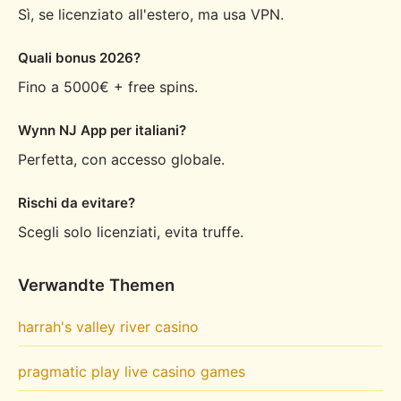
Sì, se licenziato all'estero, ma usa VPN.
Quali bonus 2026?
Fino a 5000€ + free spins.
Wynn NJ App per italiani?
Perfetta, con accesso globale.
Rischi da evitare?
Scegli solo licenziati, evita truffe.
Verwandte Themen
harrah's valley river casino
pragmatic play live casino games